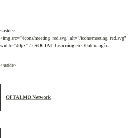
<aside>

<img src="/icons/meeting_red.svg" alt="/icons/meeting_red.svg" 
width="40px" /> 
SOCIAL
Learning
 en Oftalmología :
</aside>
OFTALMO Network